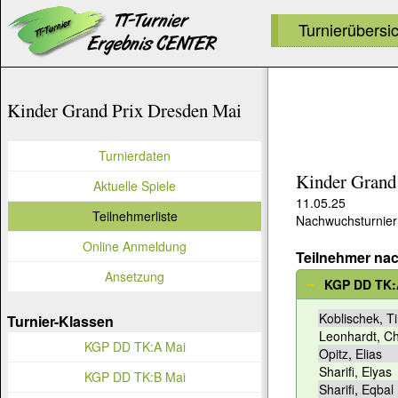
Turnierübersi
Kinder Grand Prix Dresden Mai
Turnierdaten
Kinder Grand
Aktuelle Spiele
11.05.25
Teilnehmerliste
Nachwuchsturnier 
Online Anmeldung
Teilnehmer na
Ansetzung
KGP DD TK:
Koblischek, T
Turnier-Klassen
Leonhardt, Ch
KGP DD TK:A Mai
Opitz, Elias
Sharifi, Elyas
KGP DD TK:B Mai
Sharifi, Eqbal