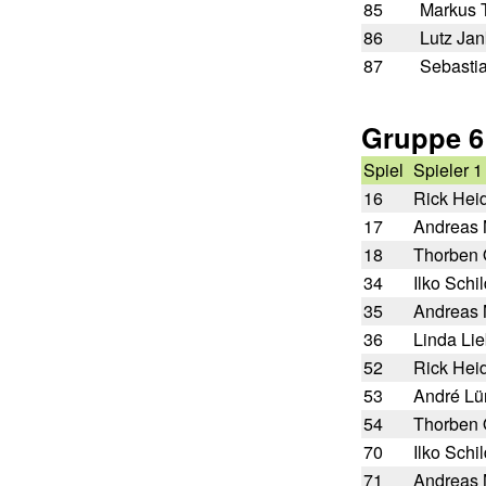
85
Markus 
86
Lutz Jan
87
Sebasti
Gruppe 6
Spiel
Spieler 1
16
Rick Hei
17
Andreas 
18
Thorben 
34
Ilko Schi
35
Andreas 
36
Linda Li
52
Rick Hei
53
André Lü
54
Thorben 
70
Ilko Schi
71
Andreas 