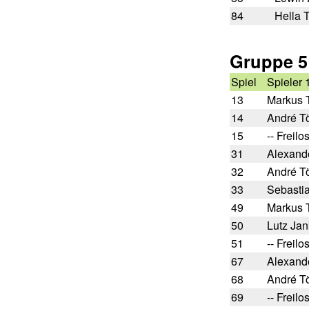
84
Hella 
Gruppe 5
Spiel
Spieler 
13
Markus 
14
André T
15
-- Freilos
31
Alexand
32
André T
33
Sebasti
49
Markus 
50
Lutz Jan
51
-- Freilos
67
Alexand
68
André T
69
-- Freilos