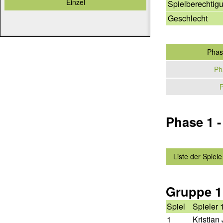
Einzel
Spielberechtig
Geschlecht
Phas
Ph
P
Phase 1 
Liste der Spiele
Gruppe 1
Spiel
Spieler 
1
Kristian