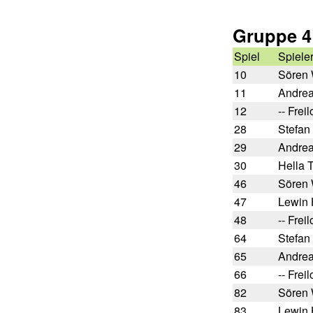
Gruppe 4
Spiel
Spieler
10
Sören 
11
Andrea
12
-- Freil
28
Stefan
29
Andrea
30
Hella 
46
Sören 
47
Lewin 
48
-- Freil
64
Stefan
65
Andrea
66
-- Freil
82
Sören 
83
Lewin 