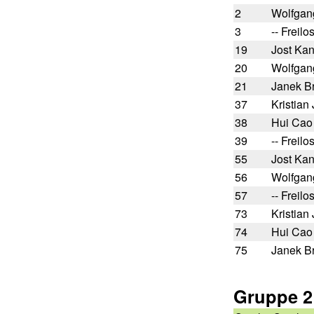
2
Wolfgan
3
-- Freilos
19
Jost Ka
20
Wolfgan
21
Janek B
37
Kristian
38
Hui Cao
39
-- Freilos
55
Jost Ka
56
Wolfgan
57
-- Freilos
73
Kristian
74
Hui Cao
75
Janek B
Gruppe 2