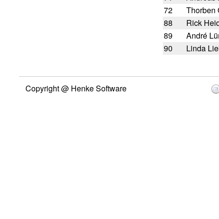
72
Thorben 
88
Rick Hei
89
André Lü
90
Linda Li
Copyright @ Henke Software