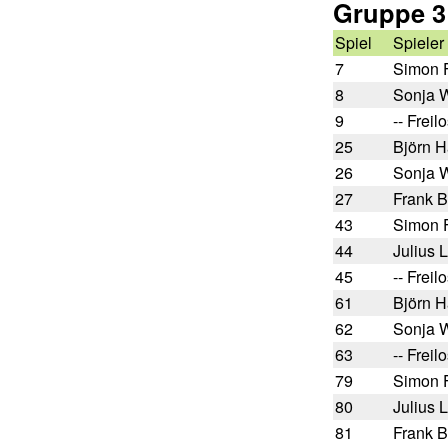
Gruppe 3
Spiel
Spieler
7
Simon F
8
Sonja 
9
-- Freilo
25
Björn 
26
Sonja 
27
Frank 
43
Simon F
44
Julius 
45
-- Freilo
61
Björn 
62
Sonja 
63
-- Freilo
79
Simon F
80
Julius 
81
Frank 