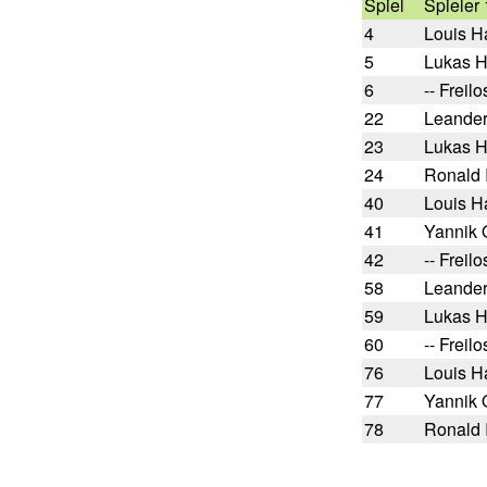
Spiel
Spieler 
4
Louis H
5
Lukas 
6
-- Freilo
22
Leander
23
Lukas 
24
Ronald 
40
Louis H
41
Yannik 
42
-- Freilo
58
Leander
59
Lukas 
60
-- Freilo
76
Louis H
77
Yannik 
78
Ronald 