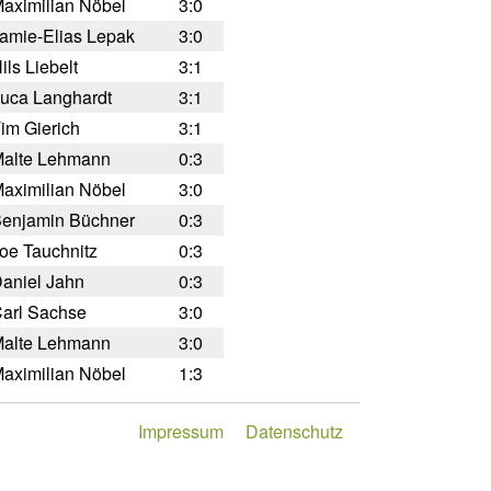
aximilian Nöbel
3:0
amie-Elias Lepak
3:0
ils Liebelt
3:1
uca Langhardt
3:1
im Gierich
3:1
alte Lehmann
0:3
aximilian Nöbel
3:0
enjamin Büchner
0:3
oe Tauchnitz
0:3
aniel Jahn
0:3
arl Sachse
3:0
alte Lehmann
3:0
aximilian Nöbel
1:3
Impressum
Datenschutz