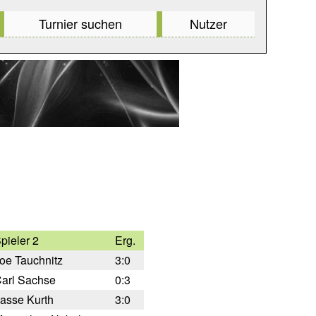
Turnier suchen
Nutzer
pieler 2
Erg.
oe Tauchnitz
3:0
arl Sachse
0:3
asse Kurth
3:0