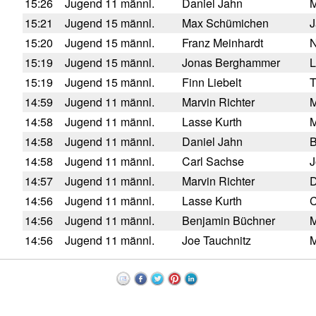
15:26
Jugend 11 männl.
Daniel Jahn
M
15:21
Jugend 15 männl.
Max Schümichen
J
15:20
Jugend 15 männl.
Franz Meinhardt
N
15:19
Jugend 15 männl.
Jonas Berghammer
L
15:19
Jugend 15 männl.
Finn Liebelt
T
14:59
Jugend 11 männl.
Marvin Richter
M
14:58
Jugend 11 männl.
Lasse Kurth
M
14:58
Jugend 11 männl.
Daniel Jahn
B
14:58
Jugend 11 männl.
Carl Sachse
J
14:57
Jugend 11 männl.
Marvin Richter
D
14:56
Jugend 11 männl.
Lasse Kurth
C
14:56
Jugend 11 männl.
Benjamin Büchner
M
14:56
Jugend 11 männl.
Joe Tauchnitz
M